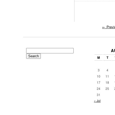
←
Previ
A
Search
for:
M
T
3
4
10
11
17
18
24
25
31
« Jul