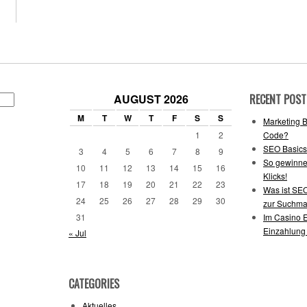
AUGUST 2026
RECENT POST
M
T
W
T
F
S
S
Marketing Ba
1
2
Code?
SEO Basics
3
4
5
6
7
8
9
So gewinne
10
11
12
13
14
15
16
Klicks!
17
18
19
20
21
22
23
Was ist SEO
24
25
26
27
28
29
30
zur Suchma
31
Im Casino 
Einzahlun
« Jul
CATEGORIES
Aktuelles